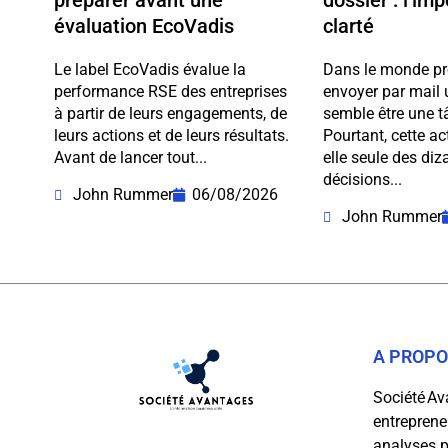
préparer avant une
dossier : l’im
évaluation EcoVadis
clarté
Le label EcoVadis évalue la
Dans le monde pr
performance RSE des entreprises
envoyer par mail 
à partir de leurs engagements, de
semble être une t
leurs actions et de leurs résultats.
Pourtant, cette a
Avant de lancer tout...
elle seule des diz
décisions...
John Rummer
06/08/2026
John Rummer
A PROP
Société Av
entrepreneu
analyses p