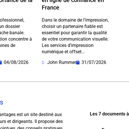
portance de la
en ligne de confiance en
France
ofessionnel,
Dans le domaine de l’impression,
un dossier
choisir un partenaire fiable est
âche banale.
essentiel pour garantir la qualité
ction concentre à
de votre communication visuelle.
aines de
Les services d’impression
numérique et offset...
04/08/2026
John Rummer
31/07/2026
OS
Les 7 documents à
antages est un site destiné aux
rs et dirigeants. Il propose des
ointues, des conseils pratiques