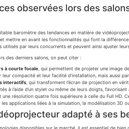
ces observées lors des salons 
itable baromètre des tendances en matière de vidéoprojectio
 mettre en avant les fonctionnalités qui font la différence
s utilisés par leurs concurrents et peuvent ainsi ajuster le
 des derniers salons, on peut citer :
s à courte focale
, qui permettent de projeter une image de
eur compacité et leur facilité d’installation, mais aussi par 
 interactifs
, qui transforment l’écran de projection en véri
és à l’aide d’un stylet ou même de leurs doigts, favorisant a
nt une résolution quatre fois supérieure à celle du Full HD. 
es applications liées à la simulation, la modélisation 3D o
déoprojecteur adapté à ses b
ologies disponibles sur le marché, il est essentiel de bien