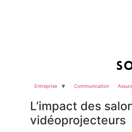
Aller
au
contenu
Entreprise
Communication
Assur
L’impact des salon
vidéoprojecteurs