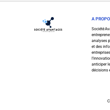
A PROP
Société Av
entrepreneu
analyses p
et des inf
entreprises
l’innovatio
anticiper 
décisions é
C