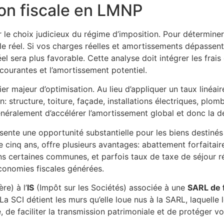
ion fiscale en LMNP
le choix judicieux du régime d’imposition. Pour déterminer 
le réel. Si vos charges réelles et amortissements dépassen
el sera plus favorable. Cette analyse doit intégrer les frais
 courantes et l’amortissement potentiel.
ier majeur d’optimisation. Au lieu d’appliquer un taux linéa
 structure, toiture, façade, installations électriques, plo
énéralement d’accélérer l’amortissement global et donc la d
ente une opportunité substantielle pour les biens destinés 
le cinq ans, offre plusieurs avantages: abattement forfaita
ns certaines communes, et parfois taux de taxe de séjour r
conomies fiscales générées.
re) à l’
IS
(Impôt sur les Sociétés) associée à une
SARL de 
a SCI détient les murs qu’elle loue nus à la SARL, laquell
, de faciliter la transmission patrimoniale et de protéger v