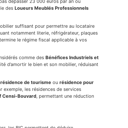
nt pas dépasser 23 000 euros par an ou
rie des
Loueurs Meublés Professionnels
obilier suffisant pour permettre au locataire
uant notamment literie, réfrigérateur, plaques
termine le régime fiscal applicable à vos
 considérés comme des
Bénéfices Industriels et
té d’amortir le bien et son mobilier, réduisant
,
résidence de tourisme
ou
résidence pour
Par exemple, les résidences de services
if Censi-Bouvard
, permettant une réduction
ers, les BIC permettent de déduire