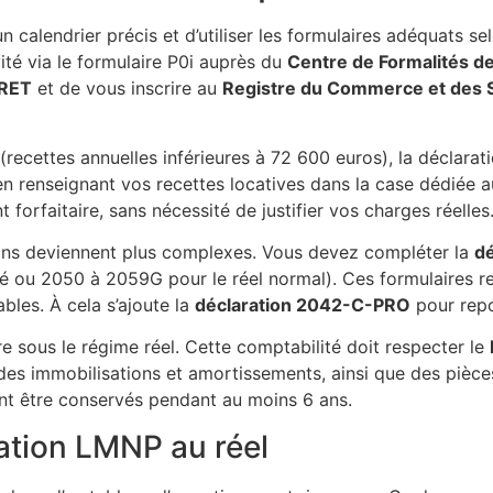
 calendrier précis et d’utiliser les formulaires adéquats s
vité via le formulaire P0i auprès du
Centre de Formalités d
IRET
et de vous inscrire au
Registre du Commerce et des 
recettes annuelles inférieures à 72 600 euros), la déclarat
n renseignant vos recettes locatives dans la case dédiée au
forfaitaire, sans nécessité de justifier vos charges réelles
tions deviennent plus complexes. Vous devez compléter la
dé
 ou 2050 à 2059G pour le réel normal). Ces formulaires requ
bles. À cela s’ajoute la
déclaration 2042-C-PRO
pour repor
re sous le régime réel. Cette comptabilité doit respecter le
des immobilisations et amortissements, ainsi que des pièces 
t être conservés pendant au moins 6 ans.
ration LMNP au réel