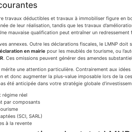
 courantes
re travaux déductibles et travaux à immobiliser figure en b
née de leur réalisation, tandis que les travaux d’améliorat
Une mauvaise qualification peut entraîner un redressement f
ives annexes. Outre les déclarations fiscales, le LMNP doit
éclaration en mairie
pour les meublés de tourisme, ou l’au
UR
. Ces omissions peuvent générer des amendes substantiel
 mérite une attention particulière. Contrairement aux idée
en et donc augmenter la plus-value imposable lors de la cess
pas été anticipée dans votre stratégie globale d’investissem
 régime réel
nt par composants
tourisme
adaptées (SCI, SARL)
es à la revente