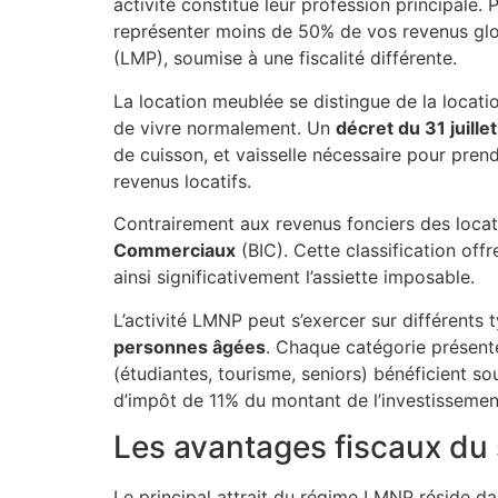
activité constitue leur profession principale
représenter moins de 50% de vos revenus glo
(LMP), soumise à une fiscalité différente.
La location meublée se distingue de la locatio
de vivre normalement. Un
décret du 31 juille
de cuisson, et vaisselle nécessaire pour prend
revenus locatifs.
Contrairement aux revenus fonciers des loca
Commerciaux
(BIC). Cette classification off
ainsi significativement l’assiette imposable.
L’activité LMNP peut s’exercer sur différents
personnes âgées
. Chaque catégorie présente
(étudiantes, tourisme, seniors) bénéficient 
d’impôt de 11% du montant de l’investissemen
Les avantages fiscaux du
Le principal attrait du régime LMNP réside d