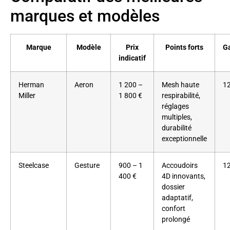
marques et modèles
Marque
Modèle
Prix
Points forts
Ga
indicatif
Herman
Aeron
1 200 –
Mesh haute
12
Miller
1 800 €
respirabilité,
réglages
multiples,
durabilité
exceptionnelle
Steelcase
Gesture
900 – 1
Accoudoirs
12
400 €
4D innovants,
dossier
adaptatif,
confort
prolongé