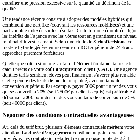
entraîner une pression excessive sur la quantité au détriment de la
qualité.
Une tendance récente consiste à adopter des modèles hybrides qui
combinent une part fixe (couvrant les ressources mobilisées) et une
part variable indexée sur les résultats. Cette formule équilibrée aligne
les intérêts de l’agence avec les vôtres tout en garantissant un niveau
minimal d’investissement. Selon une étude de
SiriusDecisions
, ce
modèle hybride génère en moyenne un ROI supérieur de 24% aux
approches purement forfaitaires.
Quelle que soit la structure tarifaire, l’élément fondamental reste le
calcul précis de votre
coût d’acquisition client (CAC)
. Une agence
dont les tarifs semblent élevés peut finalement s’avérer plus rentable
si elle génère des leads de meilleure qualité, avec un taux de
conversion supérieur. Par exemple, payer 500€ pour un rendez-vous
qui se convertit à 20% (soit 2500€ par client acquis) est préférable à
débourser 200€ pour des rendez-vous au taux de conversion de 5%
(soit 4000€ par client).
Négocier des conditions contractuelles avantageuses
Au-delà du tarif brut, plusieurs éléments contractuels méritent votre
attention. La
durée d’engagement
constitue un point crucial:
privilégiez les contrats qui débutent par une phase pilote de 2 à 3