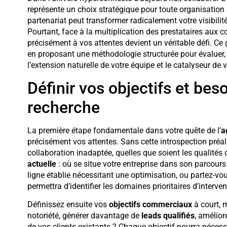
représente un choix stratégique pour toute organisation 
partenariat peut transformer radicalement votre visibil
Pourtant, face à la multiplication des prestataires aux c
précisément à vos attentes devient un véritable défi. 
en proposant une méthodologie structurée pour évaluer, 
l’extension naturelle de votre équipe et le catalyseur de
Définir vos objectifs et be
recherche
La première étape fondamentale dans votre quête de l’
a
précisément vos attentes. Sans cette introspection préa
collaboration inadaptée, quelles que soient les qualité
actuelle
: où se situe votre entreprise dans son parcou
ligne établie nécessitant une optimisation, ou partez-vo
permettra d’identifier les domaines prioritaires d’interven
Définissez ensuite vos
objectifs commerciaux
à court, 
notoriété, générer davantage de
leads qualifiés
, amélior
de vos clients existants ? Chaque objectif pourra nécess