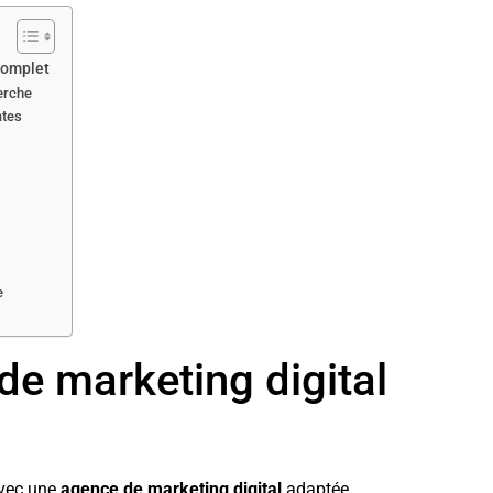
 complet
herche
ates
e
e
de marketing digital
avec une
agence de marketing digital
adaptée