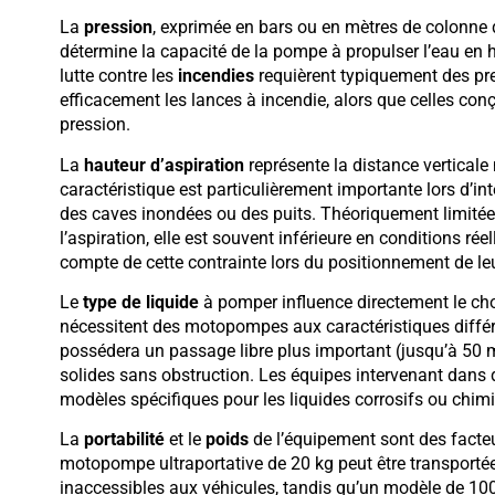
La
pression
, exprimée en bars ou en mètres de colonne d’
détermine la capacité de la pompe à propulser l’eau en
lutte contre les
incendies
requièrent typiquement des pre
efficacement les lances à incendie, alors que celles conç
pression.
La
hauteur d’aspiration
représente la distance verticale
caractéristique est particulièrement importante lors d’i
des caves inondées ou des puits. Théoriquement limitée
l’aspiration, elle est souvent inférieure en conditions rée
compte de cette contrainte lors du positionnement de l
Le
type de liquide
à pomper influence directement le cho
nécessitent des motopompes aux caractéristiques diffé
possédera un passage libre plus important (jusqu’à 50 
solides sans obstruction. Les équipes intervenant dans d
modèles spécifiques pour les liquides corrosifs ou chim
La
portabilité
et le
poids
de l’équipement sont des facteu
motopompe ultraportative de 20 kg peut être transportée
inaccessibles aux véhicules, tandis qu’un modèle de 100