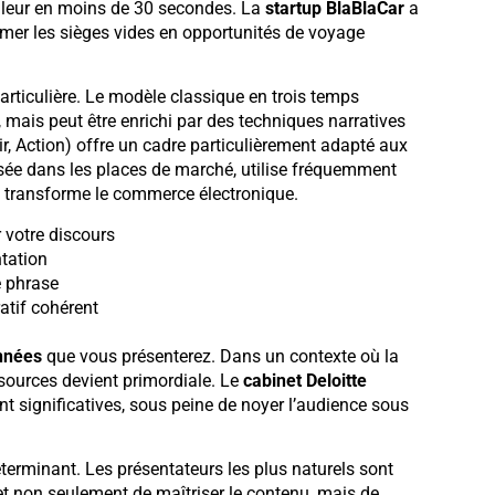
valeur en moins de 30 secondes. La
startup BlaBlaCar
a
rmer les sièges vides en opportunités de voyage
articulière. Le modèle classique en trois temps
, mais peut être enrichi par des techniques narratives
sir, Action) offre un cadre particulièrement adapté aux
isée dans les places de marché, utilise fréquemment
 transforme le commerce électronique.
 votre discours
ntation
 phrase
atif cohérent
nnées
que vous présenterez. Dans un contexte où la
t sources devient primordiale. Le
cabinet Deloitte
t significatives, sous peine de noyer l’audience sous
éterminant. Les présentateurs les plus naturels sont
et non seulement de maîtriser le contenu, mais de