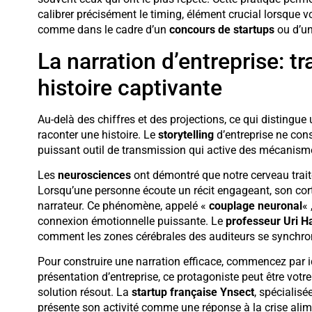
calibrer précisément le timing, élément crucial lorsque 
comme dans le cadre d’un
concours de startups
ou d’un
La narration d’entreprise: t
histoire captivante
Au-delà des chiffres et des projections, ce qui disting
raconter une histoire. Le
storytelling
d’entreprise ne con
puissant outil de transmission qui active des mécanisme
Les
neurosciences
ont démontré que notre cerveau trait
Lorsqu’une personne écoute un récit engageant, son corte
narrateur. Ce phénomène, appelé «
couplage neuronal
« 
connexion émotionnelle puissante. Le
professeur Uri H
comment les zones cérébrales des auditeurs se synchronis
Pour construire une narration efficace, commencez par id
présentation d’entreprise, ce protagoniste peut être votr
solution résout. La
startup française Ynsect
, spécialisé
présente son activité comme une réponse à la crise alime