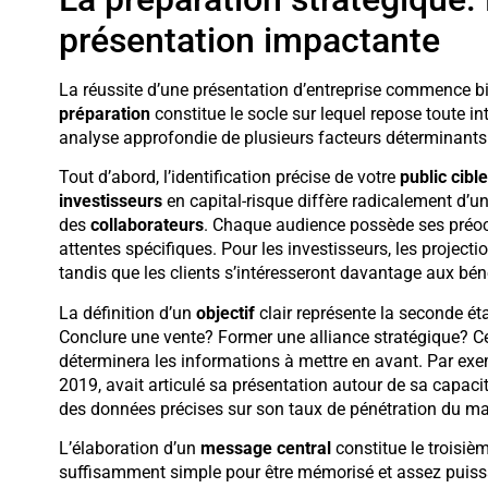
présentation impactante
La réussite d’une présentation d’entreprise commence bi
préparation
constitue le socle sur lequel repose toute in
analyse approfondie de plusieurs facteurs déterminants
Tout d’abord, l’identification précise de votre
public cible
investisseurs
en capital-risque diffère radicalement d’u
des
collaborateurs
. Chaque audience possède ses préocc
attentes spécifiques. Pour les investisseurs, les projecti
tandis que les clients s’intéresseront davantage aux bén
La définition d’un
objectif
clair représente la seconde ét
Conclure une vente? Former une alliance stratégique? Cet
déterminera les informations à mettre en avant. Par exe
2019, avait articulé sa présentation autour de sa capaci
des données précises sur son taux de pénétration du ma
L’élaboration d’un
message central
constitue le troisièm
suffisamment simple pour être mémorisé et assez puissant