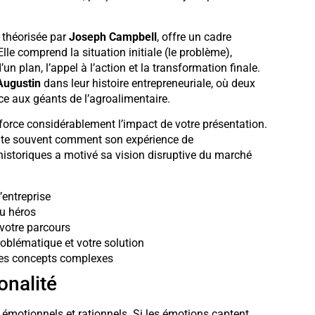
, théorisée par
Joseph Campbell
, offre un cadre
lle comprend la situation initiale (le problème),
’un plan, l’appel à l’action et la transformation finale.
Augustin
dans leur histoire entrepreneuriale, où deux
ce aux géants de l’agroalimentaire.
orce considérablement l’impact de votre présentation.
onte souvent comment son expérience de
istoriques a motivé sa vision disruptive du marché
’entreprise
du héros
 votre parcours
roblématique et votre solution
 des concepts complexes
onalité
 émotionnels et rationnels. Si les émotions captent