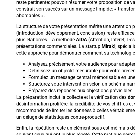
reste pertinente: pouvoir résumer votre proposition de 
construit son succès sur un message limpide: « transfo
abordables ».
La structure de votre présentation mérite une attention p
(introduction, développement, conclusion) reste efficace
plus élaborées. La méthode
AIDA
(Attention, Intérêt, Dé
présentations commerciales. La startup
Mirakl
, spécial
cette approche pour démontrer comment sa technologie
Analysez précisément votre audience pour adapter
Définissez un objectif mesurable pour votre prése
Formulez un message central mémorisable en une
Structurez votre intervention selon un schéma narr
Préparez des réponses aux objections prévisibles
La préparation inclut la collecte et la vérification des
do
désinformation prolifère, la crédibilité de vos chiffres e
recommande de limiter les données à celles véritablemen
un déluge de statistiques contre-productif.
Enfin, la répétition reste un élément sous-estimé mais d
souvent ceux qui ont le plus répété. Cette pratique perm