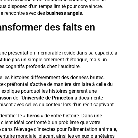
vous disposez d’un temps limité pour convaincre,
e rencontre avec des
business angels
.
ransformer des faits en
ue une présentation mémorable réside dans sa capacité à
stitue pas un simple ornement rhétorique, mais un
s cognitifs profonds chez l’auditoire.
e les histoires différemment des données brutes.
x préfrontal s’active de manière similaire à celle du
, explique pourquoi les histoires génèrent une
asson
de l’
Université de Princeton
a documenté
ent avec celles du conteur lors d’un récit captivant.
entifier le «
héros
» de votre histoire. Dans une
e client idéal confronté à un problème que votre
e dans l’élevage d’insectes pour l’alimentation animale,
ntaire mondiale, plaçant ainsi les enjeux planétaires