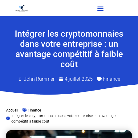
Intégrer les cryptomonnaies
dans votre entreprise : un
avantage compétitif à faible
coût
John Rummer
4 juillet 2025
Finance
Accueil
Finance
Intégrer les cryptomonnaies dans votre entreprise : un avantage
compétitif à faible coût