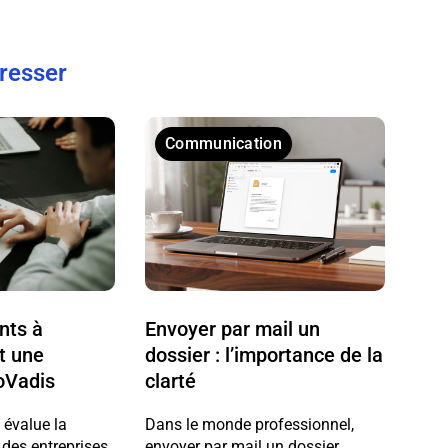
éresser
Communication
nts à
Envoyer par mail un
t une
dossier : l’importance de la
oVadis
clarté
 évalue la
Dans le monde professionnel,
des entreprises
envoyer par mail un dossier