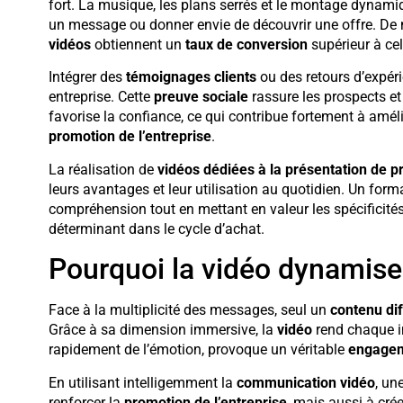
fort. La musique, les plans serrés et le montage dynami
un message ou donner envie de découvrir une offre. D
vidéos
obtiennent un
taux de conversion
supérieur à cel
Intégrer des
témoignages clients
ou des retours d’expér
entreprise. Cette
preuve sociale
rassure les prospects et
favorise la confiance, ce qui contribue fortement à amél
promotion de l’entreprise
.
La réalisation de
vidéos dédiées à la présentation de p
leurs avantages et leur utilisation au quotidien. Un forma
compréhension tout en mettant en valeur les spécificités d
déterminant dans le cycle d’achat.
Pourquoi la vidéo dynamise
Face à la multiplicité des messages, seul un
contenu dif
Grâce à sa dimension immersive, la
vidéo
rend chaque i
rapidement de l’émotion, provoque un véritable
engagem
En utilisant intelligemment la
communication vidéo
, un
renforcer la
promotion de l’entreprise
, mais aussi à cré