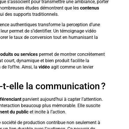
que s’associent pour transmettre une ambiance, porter
e nombreuses études démontrent que les
contenus
ui des supports traditionnels.
ience authentiques transforme la perception d’une
 leur permet de s’identifier. Un témoignage vidéo
iorer le taux de conversion tout en humanisant la
roduits ou services
permet de montrer concrètement
t court, dynamique et bien produit facilite la
e l’offre. Ainsi, la
vidéo
agit comme un levier
-t-elle la communication ?
férenciant
parvient aujourd’hui à capter l’attention.
nteraction beaucoup plus mémorable. Elle suscite
ent du public
et incite à l’action.
e société de production contribue non seulement à
er un lien durable avec l’audience. Ce pouvoir de