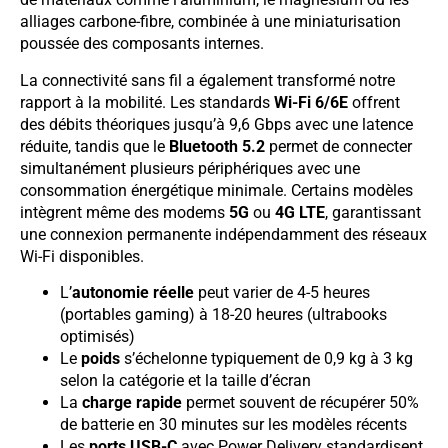
alliages carbone-fibre, combinée à une miniaturisation
poussée des composants internes.
La connectivité sans fil a également transformé notre
rapport à la mobilité. Les standards
Wi-Fi 6/6E
offrent
des débits théoriques jusqu’à 9,6 Gbps avec une latence
réduite, tandis que le
Bluetooth 5.2
permet de connecter
simultanément plusieurs périphériques avec une
consommation énergétique minimale. Certains modèles
intègrent même des modems
5G
ou
4G LTE
, garantissant
une connexion permanente indépendamment des réseaux
Wi-Fi disponibles.
L’
autonomie réelle
peut varier de 4-5 heures
(portables gaming) à 18-20 heures (ultrabooks
optimisés)
Le
poids
s’échelonne typiquement de 0,9 kg à 3 kg
selon la catégorie et la taille d’écran
La
charge rapide
permet souvent de récupérer 50%
de batterie en 30 minutes sur les modèles récents
Les
ports USB-C
avec Power Delivery standardisent