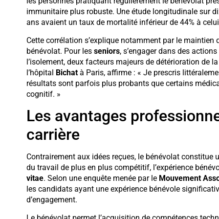
les personnes pratiquant régulièrement le bénévolat prés
immunitaire plus robuste. Une étude longitudinale sur d
ans avaient un taux de mortalité inférieur de 44% à celu
Cette corrélation s’explique notamment par le maintien d
bénévolat. Pour les
seniors
, s’engager dans des actions 
l’isolement, deux facteurs majeurs de détérioration de la
l’hôpital
Bichat
à Paris, affirme : « Je prescris littérale
résultats sont parfois plus probants que certains médic
cognitif. »
Les avantages professionnel
carrière
Contrairement aux idées reçues, le bénévolat constitue u
du travail de plus en plus compétitif, l’expérience bénév
vitae
. Selon une enquête menée par le
Mouvement Assoc
les candidats ayant une expérience bénévole significativ
d’engagement.
Le bénévolat permet l’acquisition de compétences techn