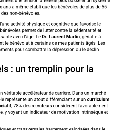
entent une tension artérielle plus basse et un système
ix ans a même établi que les bénévoles de plus de 55
i des non-bénévoles.
’une activité physique et cognitive que favorise le
bénévoles permet de lutter contre la sédentarité et
 santé avec l’âge. Le
Dr. Laurent Martin
, gériatre à
ment le bénévolat à certains de mes patients âgés. Les
aments pour combattre la dépression ou le déclin
s : un tremplin pour la
n véritable accélérateur de carrière. Dans un marché
ole représente un atout différenciant sur un
curriculum
iatif
, 78% des recruteurs considèrent favorablement
e, y voyant un indicateur de motivation intrinsèque et
iques et transversales hautement valorisées dans le