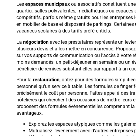
Les
espaces municipaux
ou associatifs constituent un
quartier, salles polyvalentes, médiathèques ou espaces c
compétitifs, parfois même gratuits pour les entreprises l
en mobilier de base et disposent de parkings. Certaines
vacances scolaires à des tarifs préférentiels.
La
négociation
avec les prestataires représente un levie
plusieurs devis et à les mettre en concurrence. Propose
sur vos supports de communication ou l’accès à votre rés
moins demandés: un petit-déjeuner en semaine ou un é
bénéficier de remises substantielles par rapport à un cock
Pour la
restauration
, optez pour des formules simplifié
personnel qu’un service à table. Les formules de finger 
précisément le coût par personne. Faites appel à des tr
hôtelières qui cherchent des occasions de mettre leurs él
proposent des formules événementielles comprenant la lo
avantageux.
Explorez les espaces atypiques comme les galeries
Mutualisez l’événement avec d’autres entreprises p