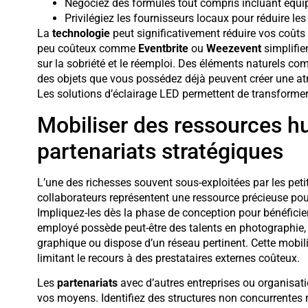
Négociez des formules tout compris incluant équi
Privilégiez les fournisseurs locaux pour réduire les
La
technologie
peut significativement réduire vos coûts l
peu coûteux comme
Eventbrite
ou
Weezevent
simplifie
sur la sobriété et le réemploi. Des éléments naturels c
des objets que vous possédez déjà peuvent créer une a
Les solutions d’éclairage LED permettent de transforme
Mobiliser des ressources h
partenariats stratégiques
L’une des richesses souvent sous-exploitées par les peti
collaborateurs représentent une ressource précieuse pou
Impliquez-les dès la phase de conception pour bénéficier
employé possède peut-être des talents en photographie, t
graphique ou dispose d’un réseau pertinent. Cette mobili
limitant le recours à des prestataires externes coûteux.
Les
partenariats
avec d’autres entreprises ou organisati
vos moyens. Identifiez des structures non concurrentes