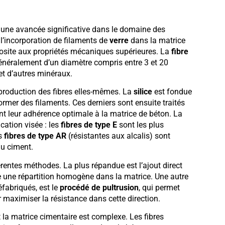
une avancée significative dans le domaine des
l’incorporation de filaments de
verre
dans la matrice
posite aux propriétés mécaniques supérieures. La
fibre
énéralement d’un diamètre compris entre 3 et 20
t d’autres minéraux.
roduction des fibres elles-mêmes. La
silice
est fondue
former des filaments. Ces derniers sont ensuite traités
t leur adhérence optimale à la matrice de béton. La
cation visée : les
fibres de type E
sont les plus
es
fibres de type AR
(résistantes aux alcalis) sont
du ciment.
érentes méthodes. La plus répandue est l’ajout direct
re une répartition homogène dans la matrice. Une autre
éfabriqués, est le
procédé de pultrusion
, qui permet
ur maximiser la résistance dans cette direction.
et la matrice cimentaire est complexe. Les fibres