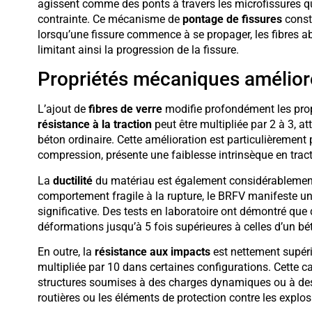
agissent comme des ponts à travers les microfissures q
contrainte. Ce mécanisme de
pontage de fissures
const
lorsqu’une fissure commence à se propager, les fibres abs
limitant ainsi la progression de la fissure.
Propriétés mécaniques amélior
L’ajout de
fibres de verre
modifie profondément les prop
résistance à la traction
peut être multipliée par 2 à 3, 
béton ordinaire. Cette amélioration est particulièrement 
compression, présente une faiblesse intrinsèque en tract
La
ductilité
du matériau est également considérablement
comportement fragile à la rupture, le BRFV manifeste un
significative. Des tests en laboratoire ont démontré qu
déformations jusqu’à 5 fois supérieures à celles d’un b
En outre, la
résistance aux impacts
est nettement supéri
multipliée par 10 dans certaines configurations. Cette c
structures soumises à des charges dynamiques ou à des 
routières ou les éléments de protection contre les explos