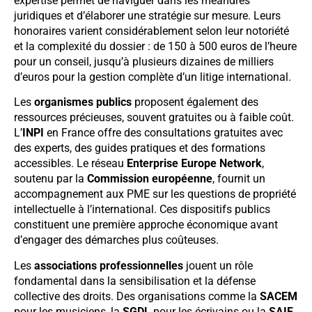
expertise permet de naviguer dans les méandres
juridiques et d’élaborer une stratégie sur mesure. Leurs
honoraires varient considérablement selon leur notoriété
et la complexité du dossier : de 150 à 500 euros de l’heure
pour un conseil, jusqu’à plusieurs dizaines de milliers
d’euros pour la gestion complète d’un litige international.
Les
organismes publics
proposent également des
ressources précieuses, souvent gratuites ou à faible coût.
L’
INPI
en France offre des consultations gratuites avec
des experts, des guides pratiques et des formations
accessibles. Le réseau
Enterprise Europe Network
,
soutenu par la
Commission européenne
, fournit un
accompagnement aux PME sur les questions de propriété
intellectuelle à l’international. Ces dispositifs publics
constituent une première approche économique avant
d’engager des démarches plus coûteuses.
Les
associations professionnelles
jouent un rôle
fondamental dans la sensibilisation et la défense
collective des droits. Des organisations comme la
SACEM
pour les musiciens, la
SGDL
pour les écrivains ou la
SAIF