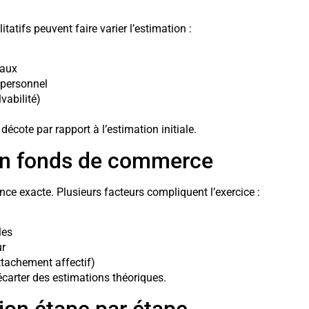
tatifs peuvent faire varier l’estimation :
caux
 personnel
lvabilité)
écote par rapport à l’estimation initiale.
d’un fonds de commerce
ce exacte. Plusieurs facteurs compliquent l’exercice :
les
ur
attachement affectif)
’écarter des estimations théoriques.
on étape par étape