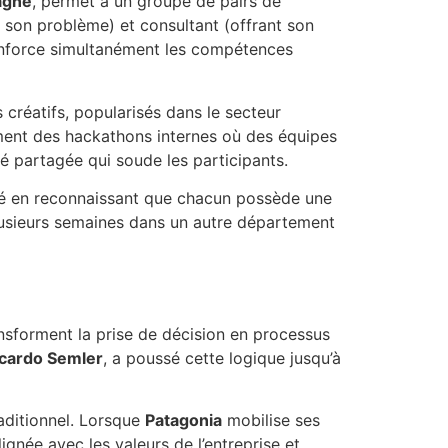
agne
, permet à un groupe de pairs de
t son problème) et consultant (offrant son
enforce simultanément les compétences
créatifs, popularisés dans le secteur
ment des hackathons internes où des équipes
té partagée qui soude les participants.
ré en reconnaissant que chacun possède une
usieurs semaines dans un autre département
nsforment la prise de décision en processus
icardo Semler
, a poussé cette logique jusqu’à
aditionnel. Lorsque
Patagonia
mobilise ses
gnée avec les valeurs de l’entreprise et