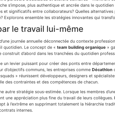
he s’impose, plus authentique et ancrée dans le quotidien
s et significatifs entre collaborateurs? Quelles alternative
té? Explorons ensemble les stratégies innovantes qui transf
ar le travail lui-même
d’une journée annuelle déconnectée du contexte profession
ail quotidien. Le concept de «
team building organique
» ga
e construit d’abord dans les tranchées du quotidien profess
e un levier puissant pour créer des ponts entre départem
our d’objectifs communs, les entreprises comme
Décathlon
 squads » réunissent développeurs, designers et spécialist
lle des contraintes et des compétences de chacun.
e autre stratégie sous-estimée. Lorsque les membres d’une
ent une appréciation plus fine du travail de leurs collègues.
pt à l’extrême en supprimant totalement la hiérarchie tradi
ontrats internes.