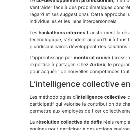
Le
co-développement professionnel
, métho
s’entraider face à des problématiques concrèt
regard et ses suggestions). Cette approche, 
individuelles et les liens interpersonnels.
Les
hackathons internes
transforment la réso
technologique, s’étendent aujourd’hui à tous 
pluridisciplinaires développent des solutions 
L’apprentissage par
mentorat croisé
(cross-m
expertise à partager. Chez
Airbnb
, le progr
pour acquérir de nouvelles compétences tout 
L’intelligence collective e
Les méthodologies d’
intelligence collective
c
participatif qui valorise la contribution de ch
permettre aux employés de fixer collectivemen
La
résolution collective de défis
réels rempla
équipes pour participer à des actions environ