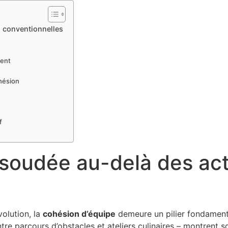
s conventionnelles
ment
hésion
f
soudée au-delà des act
olution, la
cohésion d’équipe
demeure un pilier fondamental
tre parcours d’obstacles et ateliers culinaires – montrent s