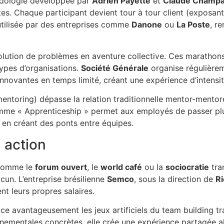
dologie développée par
Adrien Payette
et
Claude Champ
es. Chaque participant devient tour à tour client (exposan
utilisée par des entreprises comme
Danone
ou
La Poste
, r
lution de problèmes en aventure collective. Ces marathons 
types d’organisations.
Société Générale
organise régulière
innovantes en temps limité, créant une expérience d’intensi
entoring) dépasse la relation traditionnelle mentor-mento
amme « Apprenticeship » permet aux employés de passer pl
en créant des ponts entre équipes.
n action
omme le
forum ouvert
, le
world café
ou la
sociocratie
tra
acun. L’entreprise brésilienne
Semco
, sous la direction de
R
t leurs propres salaires.
ce avantageusement les jeux artificiels du team building tr
nementales concrètes, elle crée une expérience partagée ali